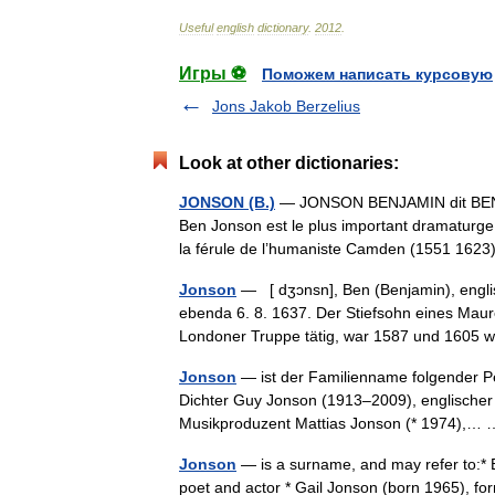
Useful
english
dictionary
.
2012
.
Игры ⚽
Поможем написать курсовую
Jons Jakob Berzelius
Look at other dictionaries:
JONSON (B.)
— JONSON BENJAMIN dit BEN (1
Ben Jonson est le plus important dramaturge 
la férule de l’humaniste Camden (1551 16
Jonson
— [ dʒɔnsn], Ben (Benjamin), englis
ebenda 6. 8. 1637. Der Stiefsohn eines Maur
Londoner Truppe tätig, war 1587 und 160
Jonson
— ist der Familienname folgender P
Dichter Guy Jonson (1913–2009), englischer
Musikproduzent Mattias Jonson (* 1974),
Jonson
— is a surname, and may refer to:* 
poet and actor * Gail Jonson (born 1965), fo