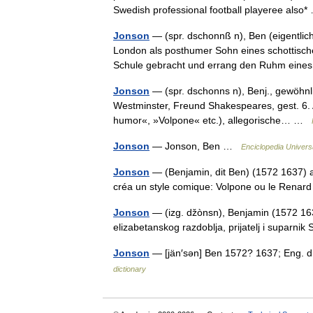
Swedish professional football playeree als
Jonson
— (spr. dschonnß n), Ben (eigentlic
London als posthumer Sohn eines schottischen
Schule gebracht und errang den Ruhm ei
Jonson
— (spr. dschonns n), Benj., gewöhnli
Westminster, Freund Shakespeares, gest. 6. 
humor«, »Volpone« etc.), allegorische… …
Jonson
— Jonson, Ben …
Enciclopedia Univers
Jonson
— (Benjamin, dit Ben) (1572 1637) a
créa un style comique: Volpone ou le Renard
Jonson
— (izg. džònsn), Benjamin (1572 163
elizabetanskog razdoblja, prijatelj i supar
Jonson
— [jän′sən] Ben 1572? 1637; Eng. d
dictionary