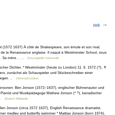
jook
572 1637) À côté de Shakespeare, son émule et son rival,
de la Renaissance anglaise. Il naquit à Westminster School, sous
23). Sa mère… …
Encyclopédie Universelle
cher Dichter, * Westminster (heute zu London) 11. 6. 1572 (?), ✝
ers, zunächst als Schauspieler und Stückeschreiber einer
5 wegen …
Universal-Lexikon
ersonen: Ben Jonson (1572–1637), englischer Bühnenautor und
 Pianist und Musikpädagoge Mathew Jonson (* ?), kanadischer
… …
Deutsch Wikipedia
Ben Jonson (circa 1572 1637), English Renaissance dramatist,
rmer medley and butterfly swimmer * Mattias Jonson (born 1974),