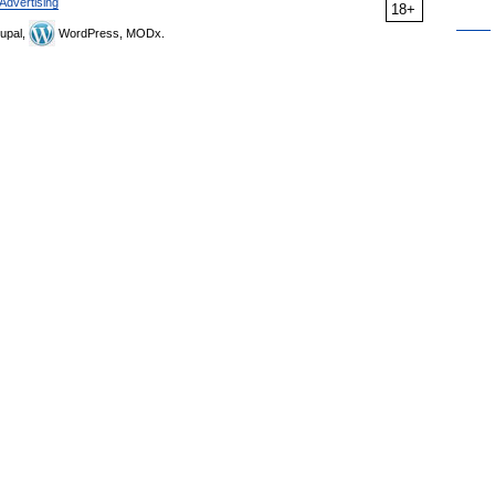
Advertising
18+
upal,
WordPress, MODx.