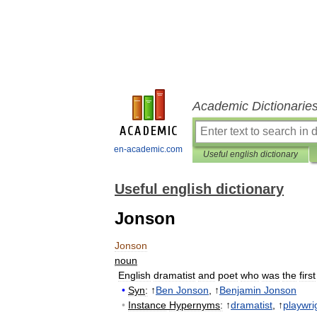
Academic Dictionarie
en-academic.com
Useful english dictionary
Useful english dictionary
Jonson
Jonson
noun
English
dramatist
and
poet
who
was
the
first
•
Syn
:
↑
Ben
Jonson
, ↑
Benjamin
Jonson
•
Instance
Hypernyms
:
↑
dramatist
, ↑
playwri