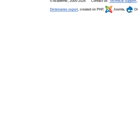
© Academic, 2000-2026
Contact us:
Technical Support
,
Dictionaries export
, created on PHP,
Joomla,
Dr