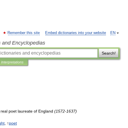
Remember this site
Embed dictionaries into your website
EN
s and Encyclopedias
Search!
Interpretations
real
poet
laureate
of
England
(
1572
-
1637
)
ght
, ↑
poet