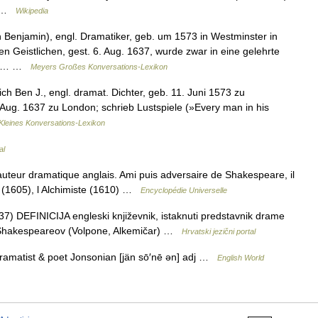
o* …
Wikipedia
h Benjamin), engl. Dramatiker, geb. um 1573 in Westminster in
 Geistlichen, gest. 6. Aug. 1637, wurde zwar in eine gelehrte
nes… …
Meyers Großes Konversations-Lexikon
ch Ben J., engl. dramat. Dichter, geb. 11. Juni 1573 zu
Aug. 1637 zu London; schrieb Lustspiele (»Every man in his
Kleines Konversations-Lexikon
al
uteur dramatique anglais. Ami puis adversaire de Shakespeare, il
 (1605), l Alchimiste (1610) …
Encyclopédie Universelle
7) DEFINICIJA engleski književnik, istaknuti predstavnik drame
nik Shakespeareov (Volpone, Alkemičar) …
Hrvatski jezični portal
ramatist & poet Jonsonian [jän sō′nē ən] adj …
English World